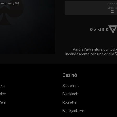
ire Frenzy 94
Linee 
vincit
20
Parti all'avventura con Joke
incandescente con una griglia 5x
Preparati a sbloccare i premi ja
spin che può regalarti premi i
2.000 volte la puntata. Ti atte
questo gioco pieno d'azione. Det
Casinò
Global, simbolo scatter, simbo
ruota bonus, moltiplica
oker
Slot online
oker
Blackjack
d'em
Roulette
Blackjack live