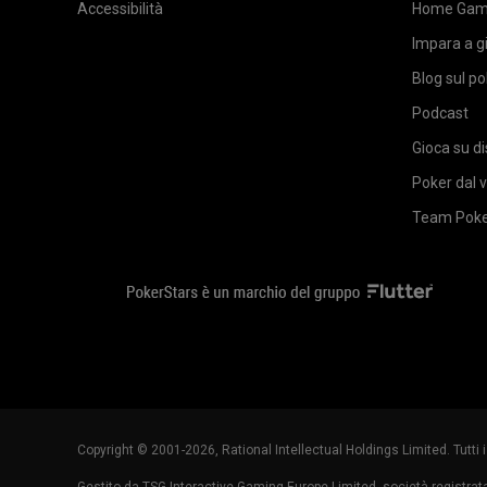
Accessibilità
Home Gam
Impara a g
Blog sul p
Podcast
Gioca su di
Poker dal v
Team Poke
flutte
Copyright © 2001-2026, Rational Intellectual Holdings Limited. Tutti i di
Gestito da TSG Interactive Gaming Europe Limited, società registrat