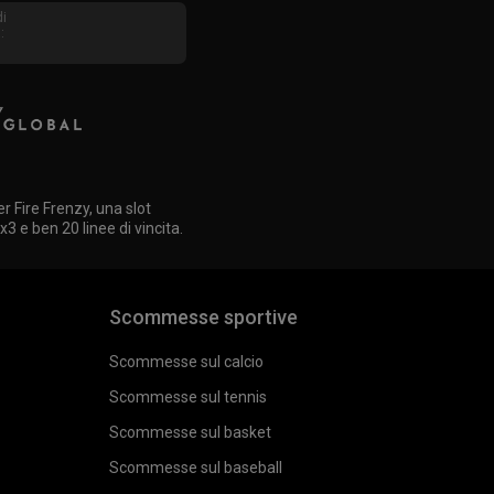
di
a
:
r Fire Frenzy, una slot
3 e ben 20 linee di vincita.
ckpot Epic Strike, con ogni
stantanei e vincite fino a
ndono vincite infuocate in
tagli del gioco: slot Games
Scommesse sportive
lo wild, giocate gratuite,
tore, jolly, fuoco.
Scommesse sul calcio
Scommesse sul tennis
Scommesse sul basket
Scommesse sul baseball