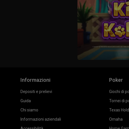
Informazioni
Poker
Depositi e prelievi
Giochi di p
Guida
Tornei di p
Chi siamo
Texas Hol
Informazioni aziendali
Omaha
Accessibilità
Home Gam