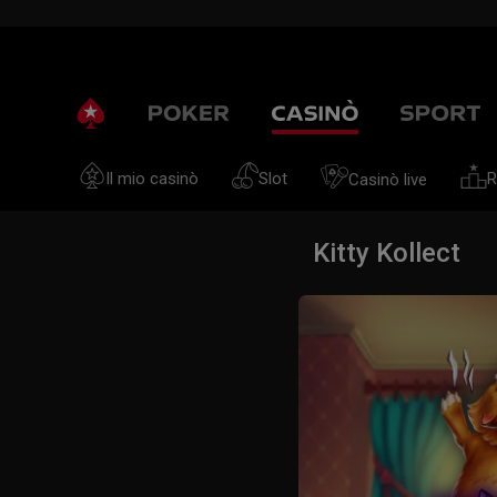
Il mio casinò
Slot
R
Casinò live
Kitty Kollect