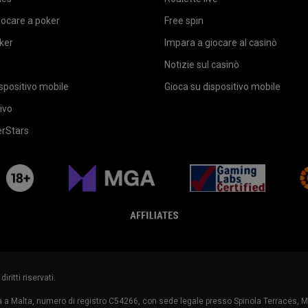
iocare a poker
Free spin
oker
Impara a giocare al casinò
Notizie sul casinò
spositivo mobile
Gioca su dispositivo mobile
ivo
rStars
rLogo
plus18
mga
gamingL
affiliates
ritti riservati.
a a Malta, numero di registro C54266, con sede legale presso Spinola Terraces, M