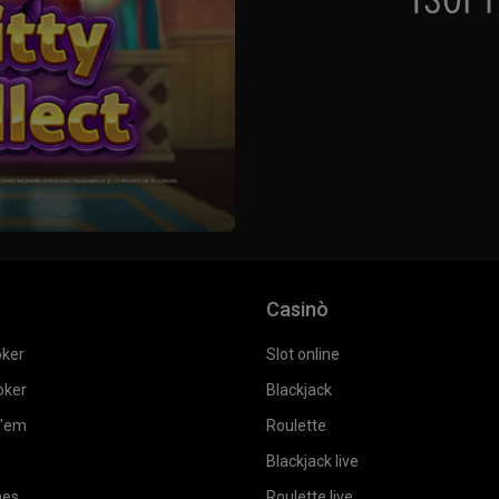
Casinò
oker
Slot online
oker
Blackjack
d'em
Roulette
Blackjack live
es
Roulette live