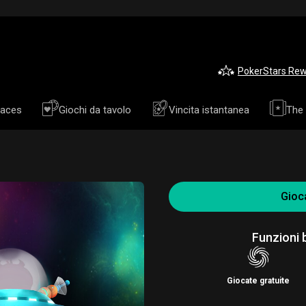
PokerStars Re
aces
Giochi da tavolo
Vincita istantanea
The 
Gioc
Funzioni 
Giocate gratuite