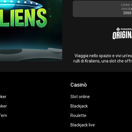
Linee 
vincit
2000
Viaggia nello spazio e vivi un'e
rulli di Kraliens, una slot che of
bonus. Dettagli del gioco: slot St
spazio, 
Casinò
oker
Slot online
oker
Blackjack
d'em
Roulette
Blackjack live