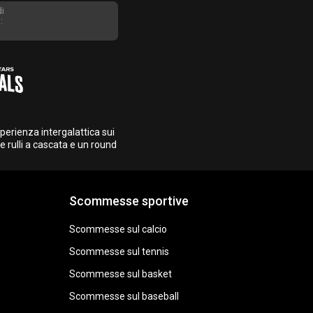
di
a
:
sperienza intergalattica sui
fre rulli a cascata e un round
ars, rulli a cascata, alieni,
UFO.
Scommesse sportive
Scommesse sul calcio
Scommesse sul tennis
Scommesse sul basket
Scommesse sul baseball