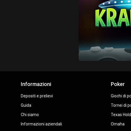
Informazioni
Poker
Depositi e prelievi
Giochi di p
Guida
Tornei di p
Chi siamo
Texas Hol
Informazioni aziendali
Omaha