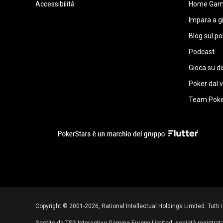
Accessibilità
Home Gam
Impara a g
Blog sul p
Podcast
Gioca su di
Poker dal v
Team Poke
flutte
Copyright © 2001-2026, Rational Intellectual Holdings Limited. Tutti i di
Gestito da TSG Interactive Gaming Europe Limited, società registrat