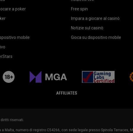
iocare a poker
Free spin
oker
Impara a giocare al casinò
Notizie sul casinò
spositivo mobile
Gioca su dispositivo mobile
ivo
rStars
rLogo
plus18
mga
gamingL
affiliates
ritti riservati.
a a Malta, numero di registro C54266, con sede legale presso Spinola Terraces, M