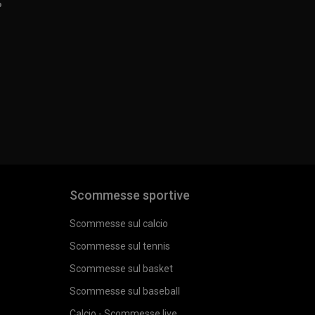
Scommesse sportive
Scommesse sul calcio
Scommesse sul tennis
Scommesse sul basket
Scommesse sul baseball
Calcio - Scommesse live