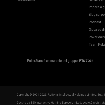
Impara a g
Blog sul p
Podcast
Gioca su di
Poker dal v
Team Poke
flutte
Copyright © 2001-2026, Rational Intellectual Holdings Limited. Tutti i di
Gestito da TSG Interactive Gaming Europe Limited, società registrat