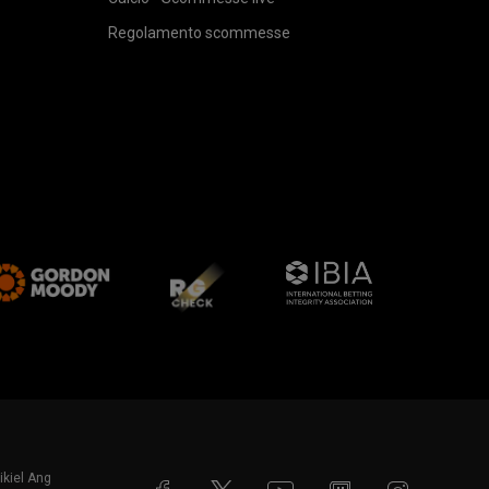
Regolamento scommesse
abs
gamblingtherapy
ESSA
ikiel Ang