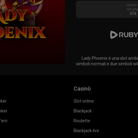
Linee 
vincit
576
Lady Phoenix è una slot ambi
simboli normali e due simboli wi
a realizzare grosse vincite, tr
riesci ad attivare il bonus del
ottenere ricompense speciali ext
Ruby Play, simbolo scatter, simb
Casinò
orientale, a
oker
Slot online
oker
Blackjack
d'em
Roulette
Blackjack live