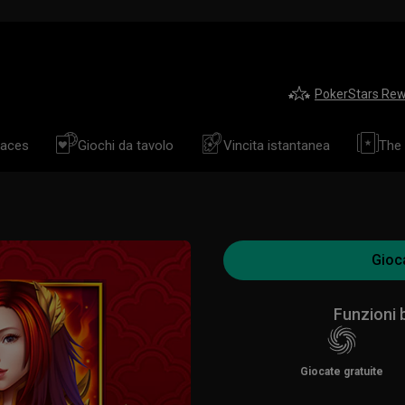
PokerStars Re
aces
Giochi da tavolo
Vincita istantanea
The 
Gioc
Funzioni 
Giocate gratuite