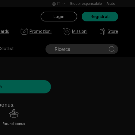
IT
Gioco responsabile
Aiuto
Login
Registrati
wards
Promozioni
Missioni
Store
Slotlist
a
bonus
:
Round bonus