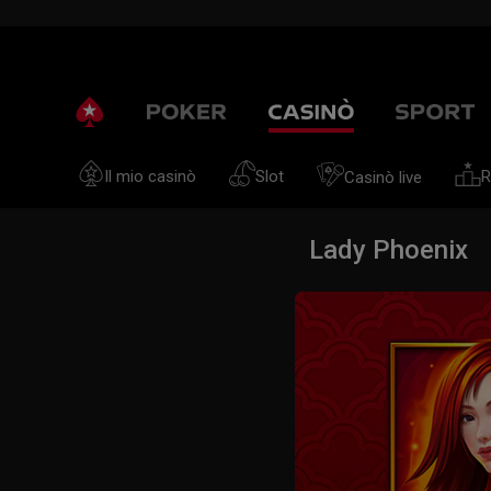
Il mio casinò
Slot
R
Casinò live
Lady Phoenix