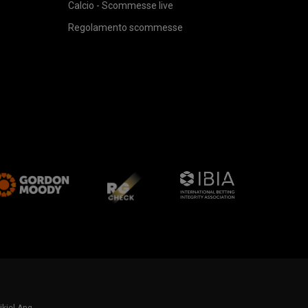
Calcio - Scommesse live
Regolamento scommesse
abs
gamblingtherapy
ESSA
ikiel Ang