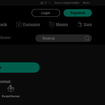
IT
Gioco responsabile
Aiuto
Login
Registrati
wards
Promozioni
Missioni
Store
Slotlist
a
bonus
:
Round bonus