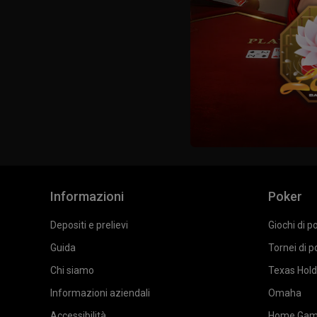
Informazioni
Poker
Depositi e prelievi
Giochi di p
Guida
Tornei di p
Chi siamo
Texas Hol
Informazioni aziendali
Omaha
Accessibilità
Home Gam