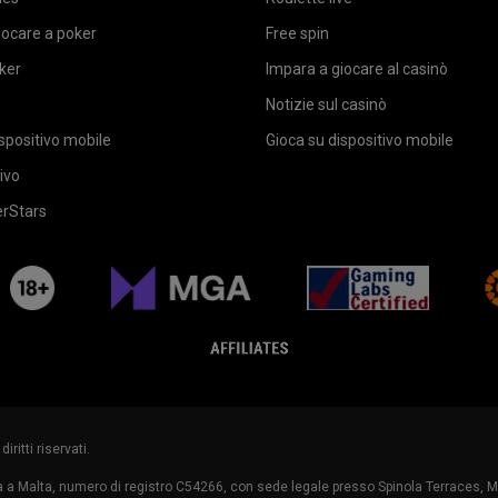
iocare a poker
Free spin
oker
Impara a giocare al casinò
Notizie sul casinò
spositivo mobile
Gioca su dispositivo mobile
ivo
rStars
rLogo
plus18
mga
gamingL
affiliates
ritti riservati.
a a Malta, numero di registro C54266, con sede legale presso Spinola Terraces, M