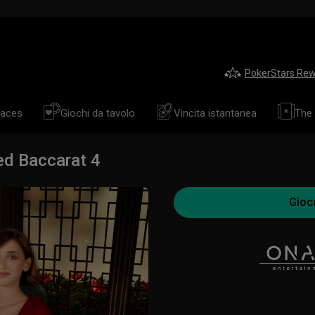
PokerStars Re
aces
Giochi da tavolo
Vincita istantanea
The 
ed Baccarat 4
Gioc