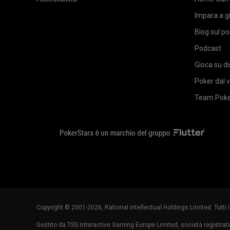
Impara a g
Blog sul p
Podcast
Gioca su di
Poker dal v
Team Poke
flutte
Copyright © 2001-2026, Rational Intellectual Holdings Limited. Tutti i di
Gestito da TSG Interactive Gaming Europe Limited, società registrat