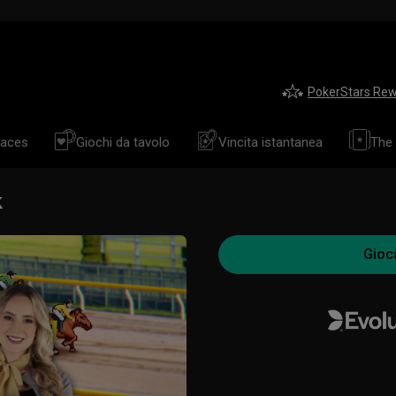
PokerStars Re
aces
Giochi da tavolo
Vincita istantanea
The 
k
Gioc