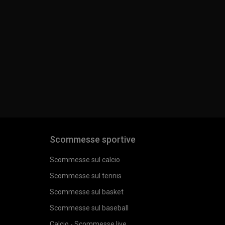
Scommesse sportive
Scommesse sul calcio
Scommesse sul tennis
Scommesse sul basket
Scommesse sul baseball
Calcio - Scommesse live