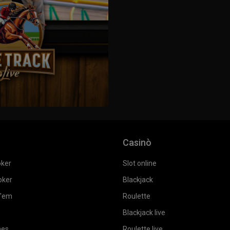
Casinò
oker
Slot online
oker
Blackjack
d'em
Roulette
Blackjack live
es
Roulette live