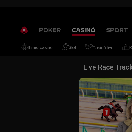
Il mio casinò
Slot
R
Casinò live
Live Race Trac