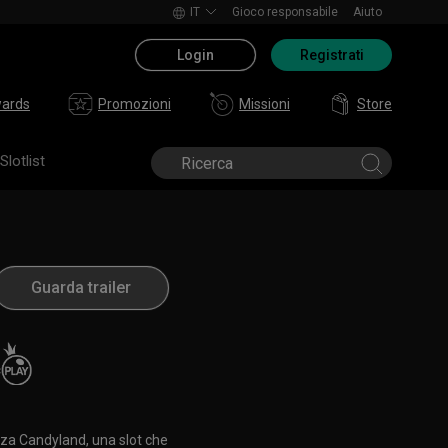
IT
Gioco responsabile
Aiuto
Login
Registrati
wards
Promozioni
Missioni
Store
Slotlist
Guarda trailer
za Candyland, una slot che