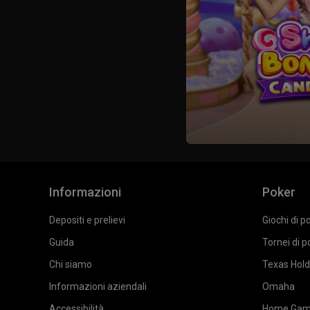
Informazioni
Poker
Depositi e prelievi
Giochi di p
Guida
Tornei di p
Chi siamo
Texas Hol
Informazioni aziendali
Omaha
Accessibilità
Home Gam