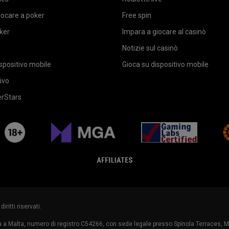
iocare a poker
Free spin
oker
Impara a giocare al casinò
Notizie sul casinò
spositivo mobile
Gioca su dispositivo mobile
ivo
rStars
rLogo
plus18
mga
gamingL
affiliates
ritti riservati.
a a Malta, numero di registro C54266, con sede legale presso Spinola Terraces, M