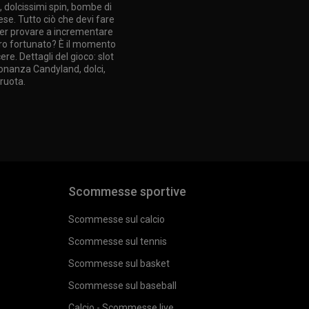
 dolcissimi spin, bombe di
se. Tutto ciò che devi fare
 per provare a incrementare
mero fortunato? È il momento
cere. Dettagli del gioco: slot
onanza Candyland, dolci,
ruota.
Scommesse sportive
Scommesse sul calcio
Scommesse sul tennis
Scommesse sul basket
Scommesse sul baseball
Calcio - Scommesse live