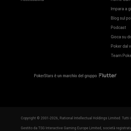
Impara a g
Blog sul p
Podcast
Gioca su di
Poker dal v
Team Poke
flutte
Copyright © 2001-2026, Rational Intellectual Holdings Limited. Tutti i di
Gestito da TSG Interactive Gaming Europe Limited, società registrat