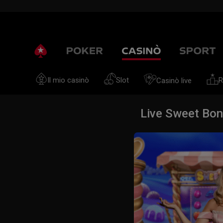
Il mio casinò
Slot
R
Casinò live
Live Sweet Bo