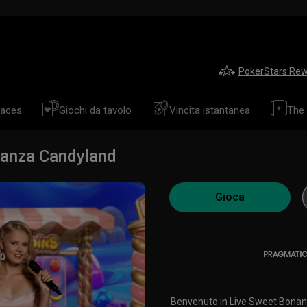
PokerStars Re
aces
Giochi da tavolo
Vincita istantanea
The 
nanza Candyland
Gioca
Benvenuto in Live Sweet Bonan