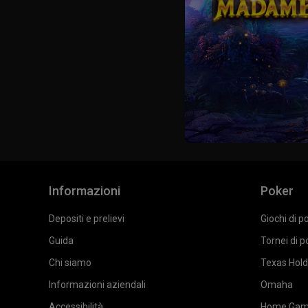
Informazioni
Poker
Depositi e prelievi
Giochi di p
Guida
Tornei di p
Chi siamo
Texas Hol
Informazioni aziendali
Omaha
Accessibilità
Home Gam