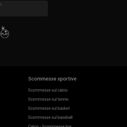
di
a
:
Scommesse sportive
Scommesse sul calcio
Scommesse sul tennis
Scommesse sul basket
Scommesse sul baseball
Calcio - Scommesse live