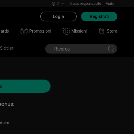
IT
Gioco responsabile
Aiuto
Login
Registrati
wards
Promozioni
Missioni
Store
Slotlist
a
bonus
:
atuite