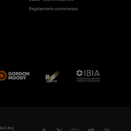
Regolamento scommesse
abs
gamblingtherapy
ESSA
ikiel Ang