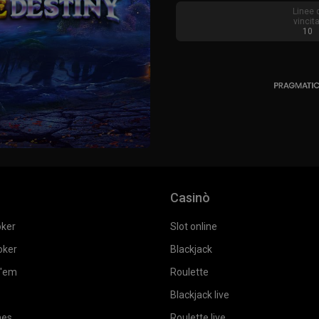
Linee 
vincit
10
Casinò
oker
Slot online
oker
Blackjack
d'em
Roulette
Blackjack live
es
Roulette live