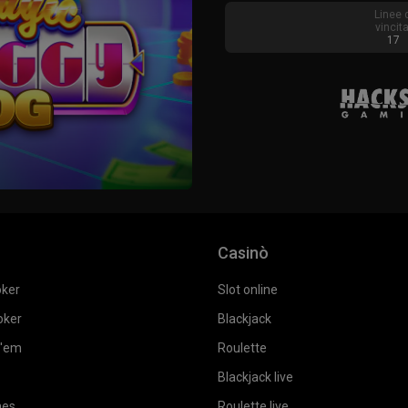
Linee 
vincit
17
Casinò
oker
Slot online
oker
Blackjack
d'em
Roulette
Blackjack live
es
Roulette live