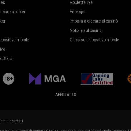
es
Roulette live
iocare a poker
Free spin
oker
Impara a giocare al casinò
Notizie sul casinò
spositivo mobile
Gioca su dispositivo mobile
ivo
rStars
rLogo
plus18
mga
gamingL
affiliates
ritti riservati.
a a Malta, numero di registro C54266, con sede legale presso Spinola Terraces, M