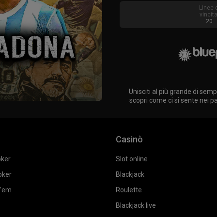
Linee 
vincit
20
Unisciti al più grande di sem
scopri come ci si sente nei pa
funzione El Pibe de Oro è il ful
giocate gratuite. Senza conta
10.000 volte la puntata. Sei pr
leggenda del calcio? Dettagli 
Casinò
Gaming, simbolo scatter, sim
funzione bonus, giocate grat
oker
Slot online
Barcello
oker
Blackjack
d'em
Roulette
Blackjack live