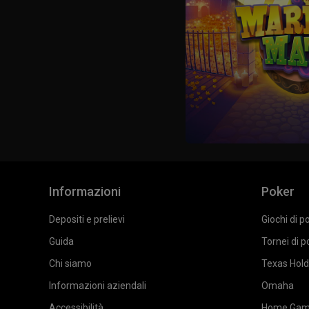
Informazioni
Poker
Depositi e prelievi
Giochi di p
Guida
Tornei di p
Chi siamo
Texas Hol
Informazioni aziendali
Omaha
Accessibilità
Home Gam