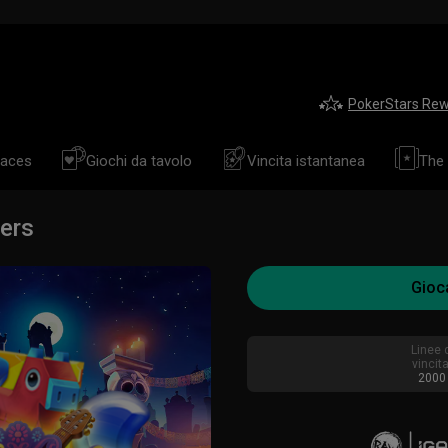
PokerStars Re
aces
Giochi da tavolo
Vincita istantanea
The 
ers
Gioc
Linee 
vincit
2000