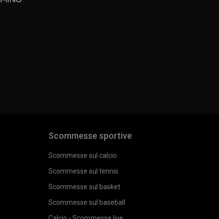
Scommesse sportive
Scommesse sul calcio
Scommesse sul tennis
Scommesse sul basket
Scommesse sul baseball
Calcio - Scommesse live