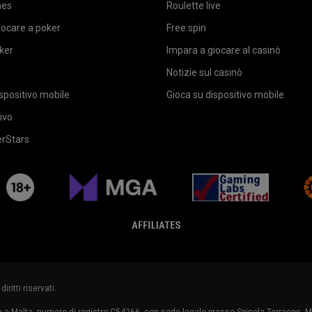
es
Roulette live
iocare a poker
Free spin
oker
Impara a giocare al casinò
Notizie sul casinò
spositivo mobile
Gioca su dispositivo mobile
ivo
rStars
rLogo
plus18
mga
gamingL
affiliates
ritti riservati.
a a Malta, numero di registro C54266, con sede legale presso Spinola Terraces, M