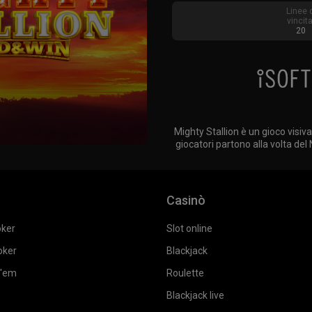
Linee 
vincit
20
Mighty Stallion è un gioco visiva
giocatori partono alla volta del
giocate gratuite e incredibili m
gioco: slot iSoftBet, simbol
moltiplicatori, giocate grat
Casinò
oker
Slot online
oker
Blackjack
d'em
Roulette
Blackjack live