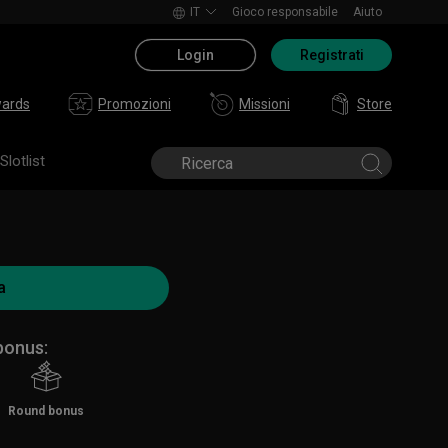
IT
Gioco responsabile
Aiuto
Login
Registrati
wards
Promozioni
Missioni
Store
Slotlist
a
bonus
:
Round bonus