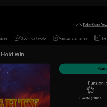
PokerStars Re
aces
Giochi da tavolo
Vincita istantanea
The 
n Hold Win
Gioc
Funzioni 
Giocate gratuite