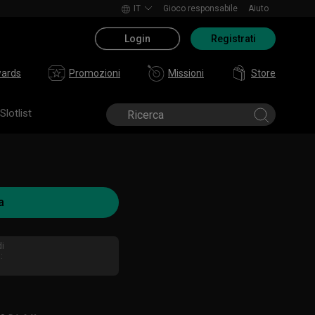
IT
Gioco responsabile
Aiuto
Login
Registrati
wards
Promozioni
Missioni
Store
Slotlist
a
di
a
: