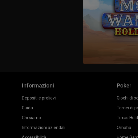
Informazioni
Poker
Depositi e prelievi
Giochi di p
Guida
Tornei di p
Chi siamo
Texas Hol
Informazioni aziendali
Omaha
Accessibilità
Home Gam