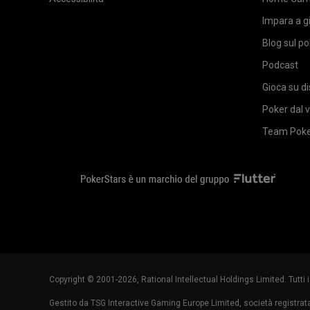
Impara a g
Blog sul p
Podcast
Gioca su di
Poker dal v
Team Poke
flutte
Copyright © 2001-2026, Rational Intellectual Holdings Limited. Tutti i di
Gestito da TSG Interactive Gaming Europe Limited, società registrat