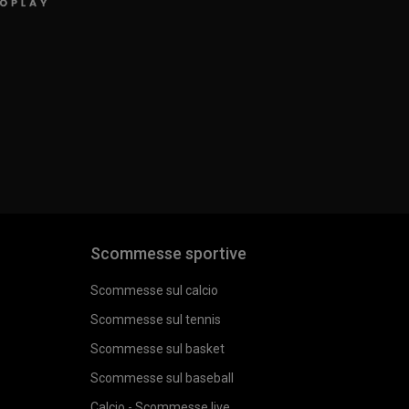
Scommesse sportive
Scommesse sul calcio
Scommesse sul tennis
Scommesse sul basket
Scommesse sul baseball
Calcio - Scommesse live