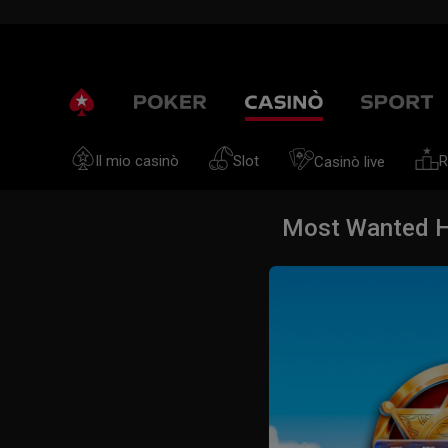
Il mio casinò
Slot
R
Casinò live
Most Wanted H
3.414,31 USD