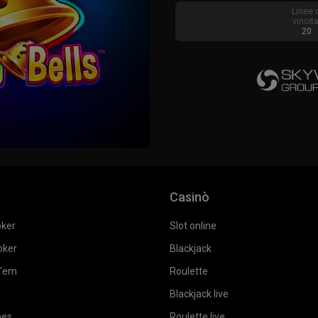
Linee 
vincit
20
Casinò
oker
Slot online
oker
Blackjack
d'em
Roulette
Blackjack live
es
Roulette live