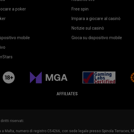
iocare a poker
Free spin
oker
Impara a giocare al casinò
Notizie sul casinò
spositivo mobile
Gioca su dispositivo mobile
ivo
rStars
rLogo
plus18
mga
gamingL
affiliates
ritti riservati.
a a Malta, numero di registro C54266, con sede legale presso Spinola Terraces, M