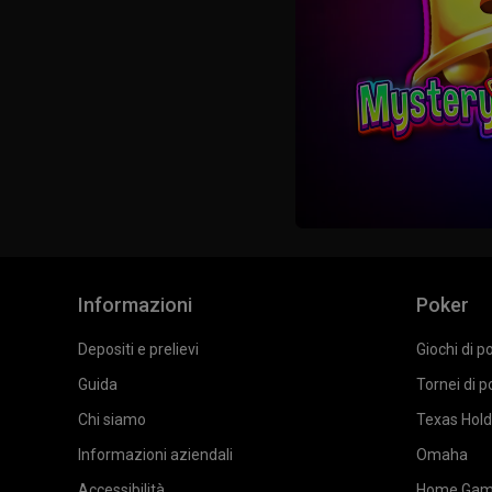
Informazioni
Poker
Depositi e prelievi
Giochi di p
Guida
Tornei di p
Chi siamo
Texas Hol
Informazioni aziendali
Omaha
Accessibilità
Home Gam