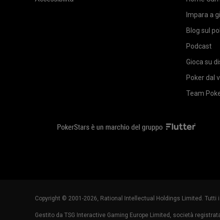
Impara a g
Blog sul p
Podcast
Gioca su di
Poker dal v
Team Poke
flutte
Copyright © 2001-2026, Rational Intellectual Holdings Limited. Tutti i di
Gestito da TSG Interactive Gaming Europe Limited, società registrat