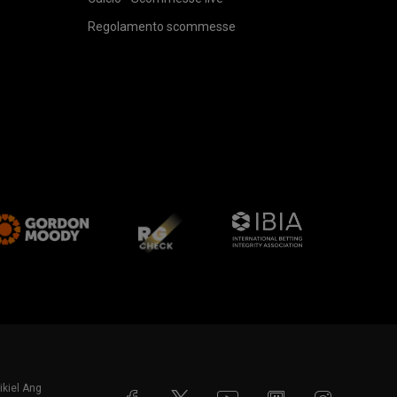
Regolamento scommesse
abs
gamblingtherapy
ESSA
ikiel Ang