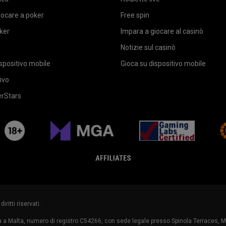
iocare a poker
Free spin
oker
Impara a giocare al casinò
Notizie sul casinò
spositivo mobile
Gioca su dispositivo mobile
ivo
rStars
rLogo
plus18
mga
gamingL
affiliates
ritti riservati.
a a Malta, numero di registro C54266, con sede legale presso Spinola Terraces, M