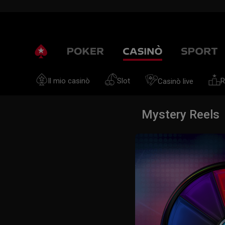
Il mio casinò
Slot
R
Casinò live
Mystery Reels
3.311,96 USD