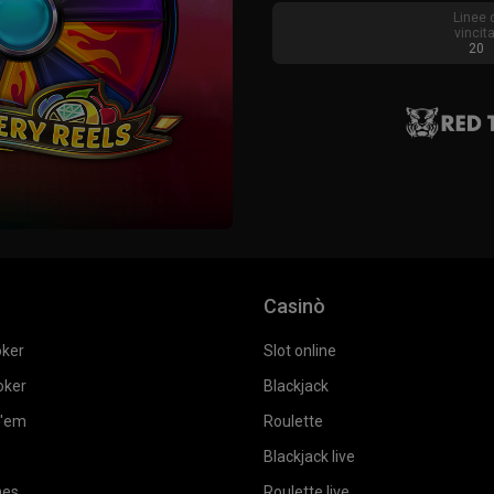
Linee 
vincit
20
Casinò
oker
Slot online
oker
Blackjack
d'em
Roulette
Blackjack live
es
Roulette live