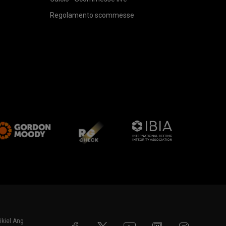
Regolamento scommesse
abs
gamblingtherapy
ESSA
ikiel Ang