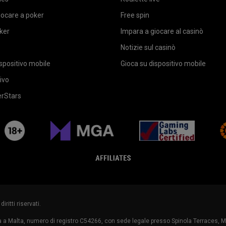
iocare a poker
Free spin
oker
Impara a giocare al casinò
Notizie sul casinò
spositivo mobile
Gioca su dispositivo mobile
ivo
rStars
rLogo
plus18
mga
gamingL
affiliates
ritti riservati.
a a Malta, numero di registro C54266, con sede legale presso Spinola Terraces, M