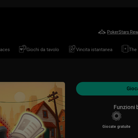
PokerStars Re
aces
Giochi da tavolo
Vincita istantanea
The 
Gioc
Funzioni 
Giocate gratuite