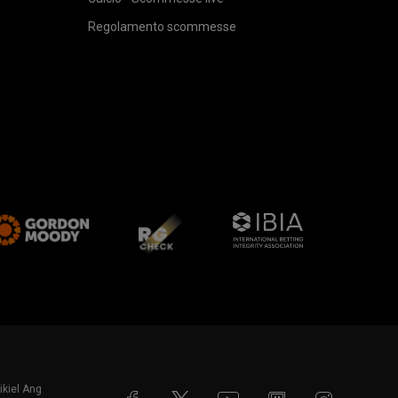
Regolamento scommesse
abs
gamblingtherapy
ESSA
ikiel Ang