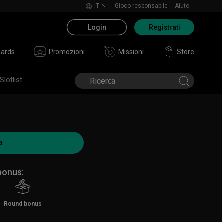
IT
Gioco responsabile
Aiuto
Login
Registrati
wards
Promozioni
Missioni
Store
Slotlist
a
bonus
:
Round bonus