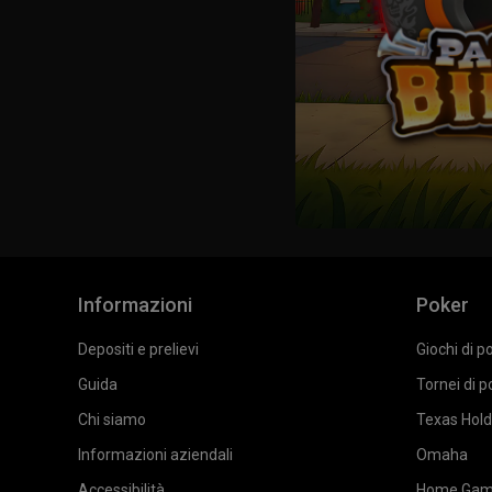
Informazioni
Poker
Depositi e prelievi
Giochi di p
Guida
Tornei di p
Chi siamo
Texas Hol
Informazioni aziendali
Omaha
Accessibilità
Home Gam