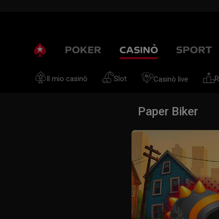
Il mio casinò
Slot
R
Casinò live
Paper Biker