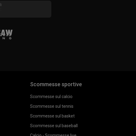
di
a
:
Scommesse sportive
Scommesse sul calcio
Scommesse sul tennis
Scommesse sul basket
Scommesse sul baseball
Calcio - Scommesse live