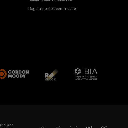
Regolamento scommesse
abs
gamblingtherapy
ESSA
ikiel Ang