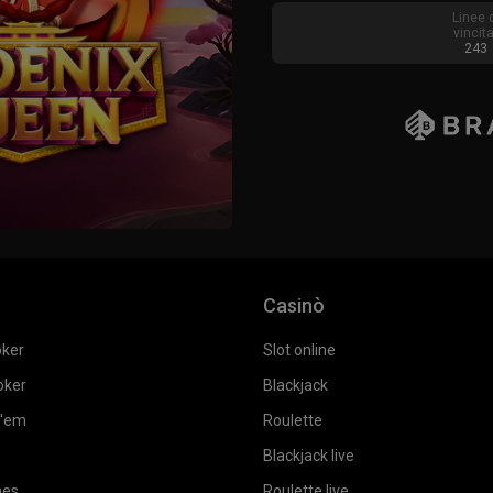
Linee 
vincit
243
Casinò
oker
Slot online
oker
Blackjack
d'em
Roulette
Blackjack live
es
Roulette live