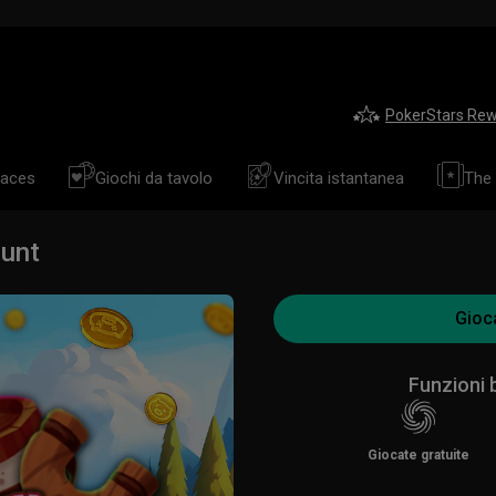
PokerStars Re
aces
Giochi da tavolo
Vincita istantanea
The 
Hunt
Gioc
Funzioni 
Giocate gratuite