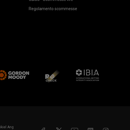
Regolamento scommesse
abs
gamblingtherapy
ESSA
ikiel Ang