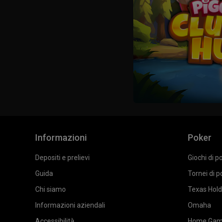
Informazioni
Poker
Depositi e prelievi
Giochi di p
Guida
Tornei di p
Chi siamo
Texas Hol
Informazioni aziendali
Omaha
Accessibilità
Home Gam