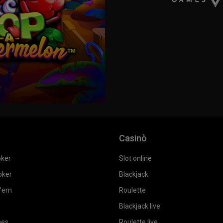
Casinò
oker
Slot online
oker
Blackjack
d'em
Roulette
Blackjack live
es
Roulette live