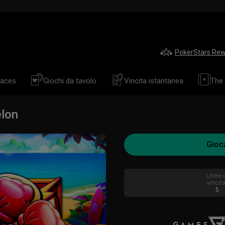
PokerStars Re
aces
Giochi da tavolo
Vincita istantanea
The 
lon
Gioc
Linee 
vincit
5