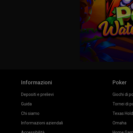
Informazioni
Poker
Depositi e prelievi
Giochi di p
Guida
Tornei di p
Chi siamo
Texas Hol
Informazioni aziendali
Omaha
Accessibilità
Home Gam