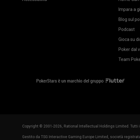
Impara a g
Blog sul p
Podcast
Gioca su di
Poker dal v
Team Poke
flutte
Copyright © 2001-2026, Rational Intellectual Holdings Limited. Tutti i di
Gestito da TSG Interactive Gaming Europe Limited, società registrat