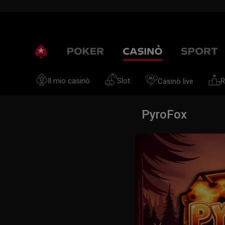
Il mio casinò
Slot
R
Casinò live
PyroFox