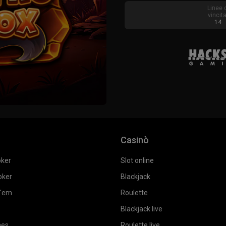
Linee 
vincit
14
Casinò
oker
Slot online
oker
Blackjack
d'em
Roulette
Blackjack live
es
Roulette live