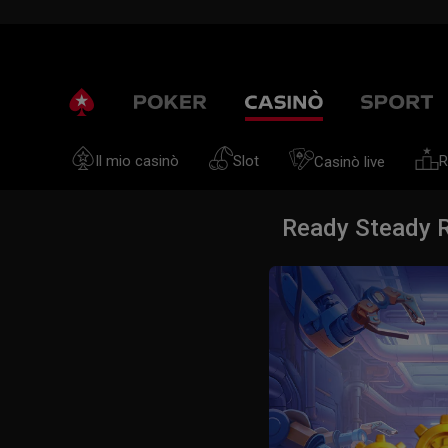
Il mio casinò
Slot
R
Casinò live
Ready Steady 