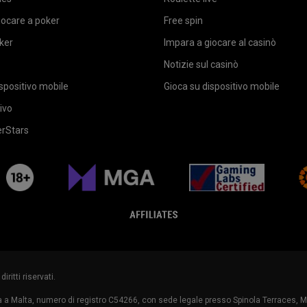
iocare a poker
Free spin
oker
Impara a giocare al casinò
Notizie sul casinò
spositivo mobile
Gioca su dispositivo mobile
ivo
rStars
rLogo
plus18
mga
gamingL
affiliates
ritti riservati.
a a Malta, numero di registro C54266, con sede legale presso Spinola Terraces, M