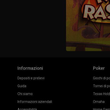
Informazioni
Poker
Depositi e prelievi
Giochi di p
Guida
Tornei di p
Chi siamo
Texas Hol
Informazioni aziendali
Omaha
Accessibilità
Home Gam