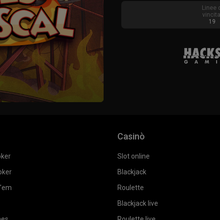
Linee 
vincit
19
Casinò
oker
Slot online
oker
Blackjack
d'em
Roulette
Blackjack live
es
Roulette live