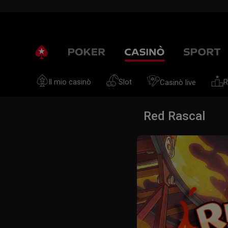
Il mio casinò
Slot
R
Casinò live
Red Rascal