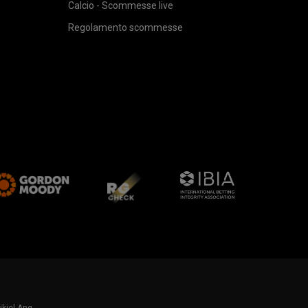
Calcio - Scommesse live
Regolamento scommesse
abs
gamblingtherapy
ESSA
ikiel Ang