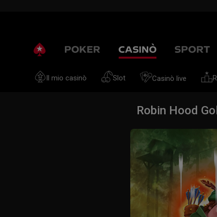
Il mio casinò
Slot
R
Casinò live
Robin Hood Go