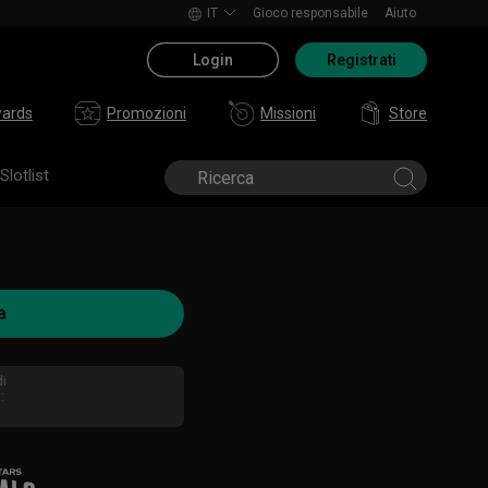
IT
Gioco responsabile
Aiuto
Login
Registrati
wards
Promozioni
Missioni
Store
Slotlist
a
di
a
: