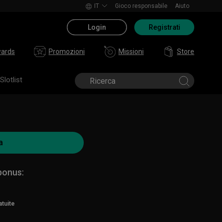
IT
Gioco responsabile
Aiuto
Login
Registrati
wards
Promozioni
Missioni
Store
Slotlist
a
bonus
:
atuite