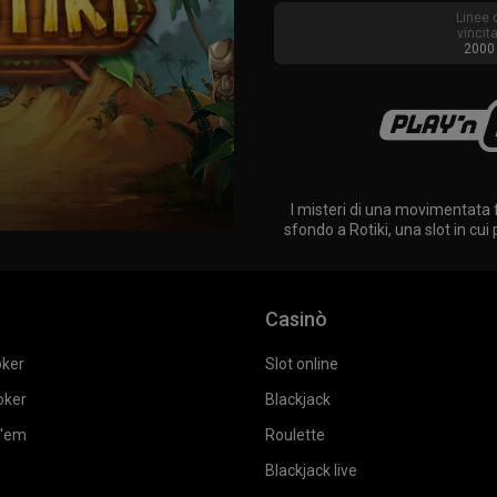
Linee 
vincit
2000
I misteri di una movimentata 
sfondo a Rotiki, una slot in cui
giocate gratuite e ricchi moltipl
nascosti a suon di spin. Dettagl
simbolo scatter, simbolo wil
gratuite, moltiplicator
Casinò
oker
Slot online
oker
Blackjack
d'em
Roulette
Blackjack live