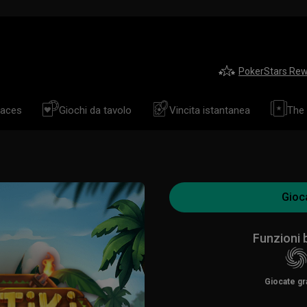
PokerStars Re
aces
Giochi da tavolo
Vincita istantanea
The 
Gioc
Funzioni 
Giocate gr