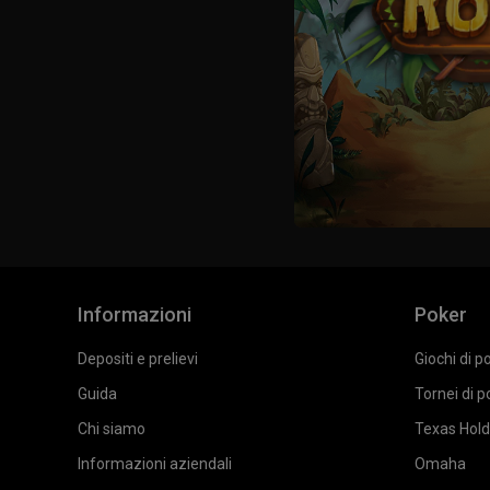
Informazioni
Poker
Depositi e prelievi
Giochi di p
Guida
Tornei di p
Chi siamo
Texas Hol
Informazioni aziendali
Omaha