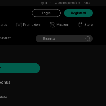
IT
Gioco responsabile
Aiuto
Login
Registrati
wards
Promozioni
Missioni
Store
Slotlist
a
bonus
:
atuite