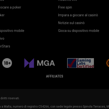
iocare a poker
Free spin
oker
Impara a giocare al casinò
Notizie sul casinò
spositivo mobile
Gioca su dispositivo mobile
ivo
rStars
rLogo
plus18
mga
gamingL
affiliates
ritti riservati.
a a Malta, numero di registro C54266, con sede legale presso Spinola Terraces, M