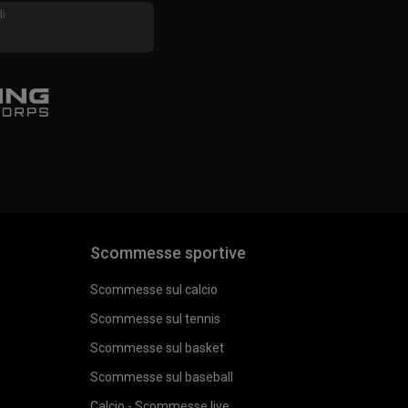
di
a
:
Scommesse sportive
Scommesse sul calcio
Scommesse sul tennis
Scommesse sul basket
Scommesse sul baseball
Calcio - Scommesse live