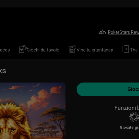
PokerStars Re
aces
Giochi da tavolo
Vincita istantanea
The 
ks
Gioc
Funzioni 
Giocate gr