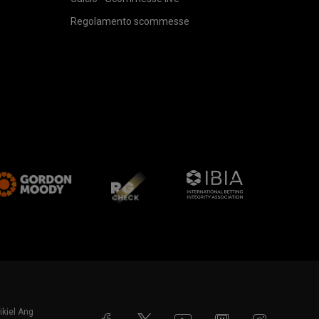
Regolamento scommesse
abs
gamblingtherapy
ESSA
ikiel Ang