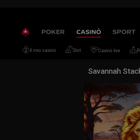
Il mio casinò
Slot
R
Casinò live
Savannah Stac