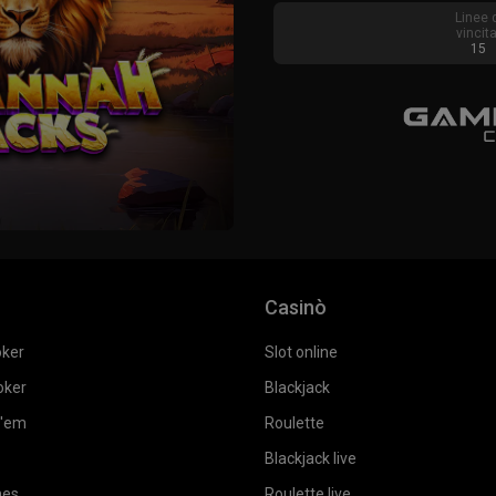
Linee 
vincit
15
Casinò
oker
Slot online
oker
Blackjack
d'em
Roulette
Blackjack live
es
Roulette live