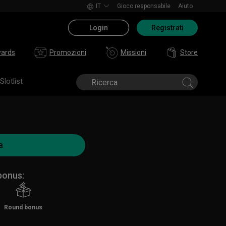
IT
Gioco responsabile
Aiuto
Login
Registrati
wards
Promozioni
Missioni
Store
Slotlist
a
bonus
:
Round bonus