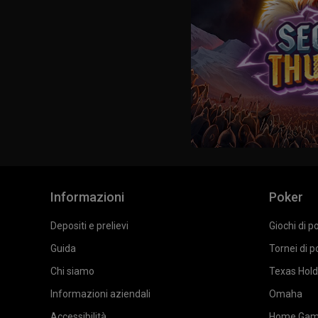
Informazioni
Poker
Depositi e prelievi
Giochi di p
Guida
Tornei di p
Chi siamo
Texas Hol
Informazioni aziendali
Omaha
Accessibilità
Home Gam