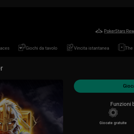
PokerStars Re
aces
Giochi da tavolo
Vincita istantanea
The 
r
Gioc
Funzioni 
Giocate gratuite