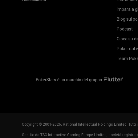
Impara a g
Blog sul p
Podcast
Gioca su di
Poker dal v
Team Poke
flutte
Copyright © 2001-2026, Rational Intellectual Holdings Limited. Tutti i di
Gestito da TSG Interactive Gaming Europe Limited, società registrat