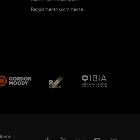
Regolamento scommesse
abs
gamblingtherapy
ESSA
ikiel Ang