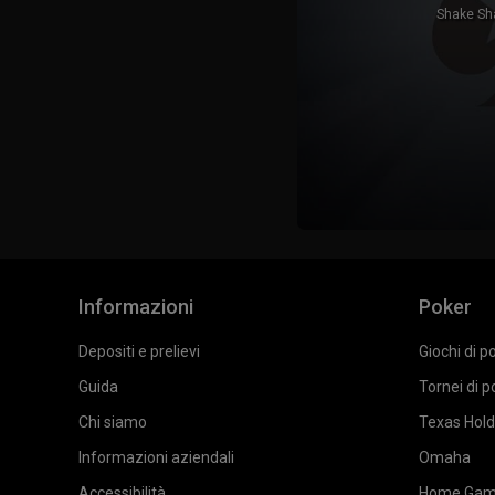
Shake Sh
Informazioni
Poker
Depositi e prelievi
Giochi di p
Guida
Tornei di p
Chi siamo
Texas Hol
Informazioni aziendali
Omaha
Accessibilità
Home Gam