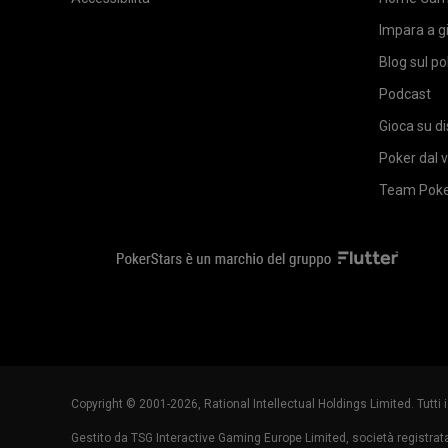
Impara a g
Blog sul p
Podcast
Gioca su di
Poker dal v
Team Poke
flutte
Copyright © 2001-2026, Rational Intellectual Holdings Limited. Tutti i di
Gestito da TSG Interactive Gaming Europe Limited, società registrat