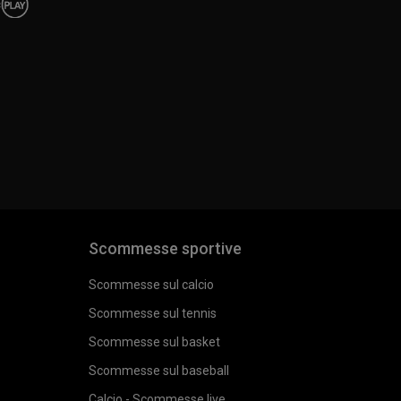
Scommesse sportive
Scommesse sul calcio
Scommesse sul tennis
Scommesse sul basket
Scommesse sul baseball
Calcio - Scommesse live