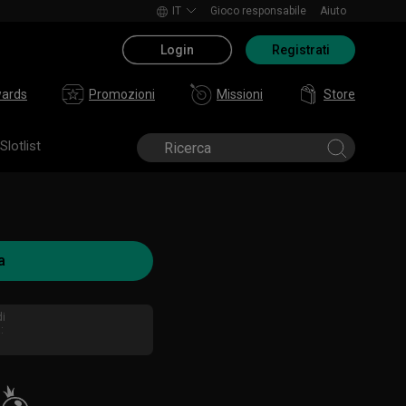
IT
Gioco responsabile
Aiuto
Login
Registrati
wards
Promozioni
Missioni
Store
Slotlist
a
di
a
: