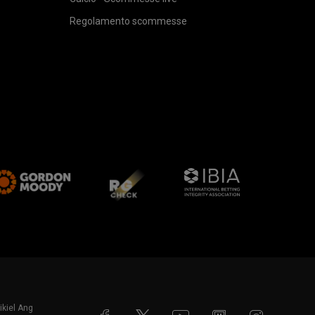
Regolamento scommesse
abs
gamblingtherapy
ESSA
ikiel Ang