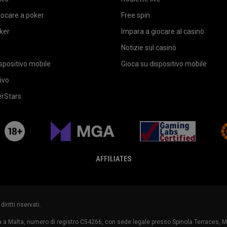
iocare a poker
Free spin
oker
Impara a giocare al casinò
Notizie sul casinò
spositivo mobile
Gioca su dispositivo mobile
ivo
rStars
rLogo
plus18
mga
gamingL
affiliates
ritti riservati.
a a Malta, numero di registro C54266, con sede legale presso Spinola Terraces, M