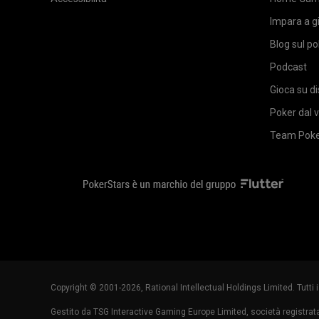
Impara a g
Blog sul p
Podcast
Gioca su di
Poker dal v
Team Poke
flutte
Copyright © 2001-2026, Rational Intellectual Holdings Limited. Tutti i di
Gestito da TSG Interactive Gaming Europe Limited, società registrat