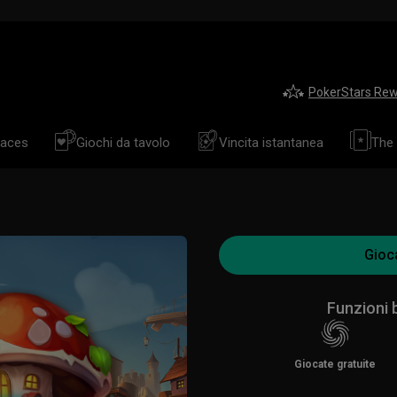
PokerStars Re
aces
Giochi da tavolo
Vincita istantanea
The 
Gioc
Funzioni 
Giocate gratuite