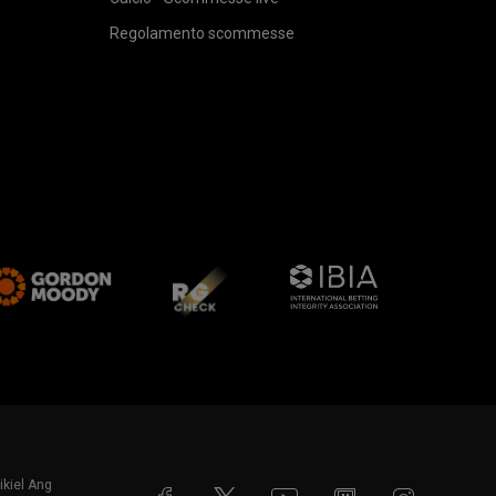
Regolamento scommesse
abs
gamblingtherapy
ESSA
ikiel Ang