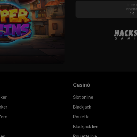
Linee 
vincit
14
Casinò
oker
Slot online
oker
Blackjack
d'em
Roulette
Blackjack live
es
Roulette live