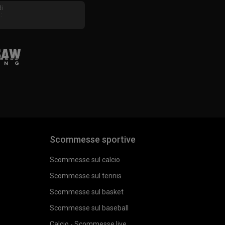
di
a
:
Scommesse sportive
Scommesse sul calcio
Scommesse sul tennis
Scommesse sul basket
Scommesse sul baseball
Calcio - Scommesse live