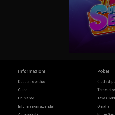
Informazioni
Poker
Depositi e prelievi
Giochi di p
Guida
Tornei di p
Chi siamo
Texas Hol
Informazioni aziendali
Omaha
Accessibilità
Home Gam