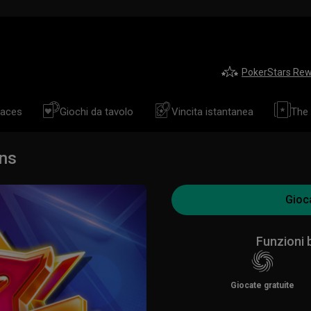
PokerStars Re
aces
Giochi da tavolo
Vincita istantanea
The 
ens
Gioc
Funzioni 
Giocate gratuite