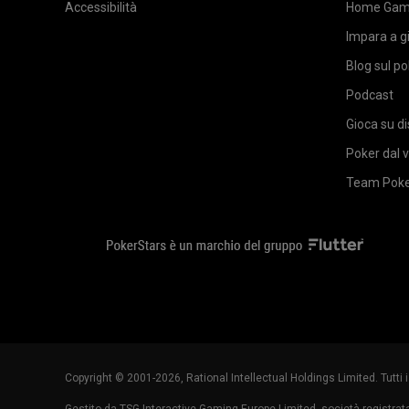
Accessibilità
Home Gam
Impara a g
Blog sul p
Podcast
Gioca su di
Poker dal v
Team Poke
flutte
Copyright © 2001-2026, Rational Intellectual Holdings Limited. Tutti i di
Gestito da TSG Interactive Gaming Europe Limited, società registrat