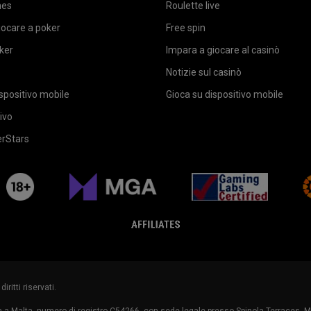
es
Roulette live
iocare a poker
Free spin
oker
Impara a giocare al casinò
Notizie sul casinò
spositivo mobile
Gioca su dispositivo mobile
ivo
rStars
rLogo
plus18
mga
gamingL
affiliates
ritti riservati.
a a Malta, numero di registro C54266, con sede legale presso Spinola Terraces, M