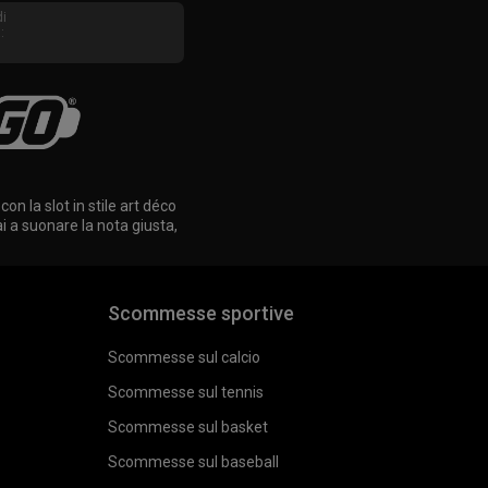
di
a
:
on la slot in stile art déco
i a suonare la nota giusta,
la possibilità di vincere fino
i del gioco: slot Play'n Go,
round bonus, stacked wild,
t déco, musica.
Scommesse sportive
Scommesse sul calcio
Scommesse sul tennis
Scommesse sul basket
Scommesse sul baseball