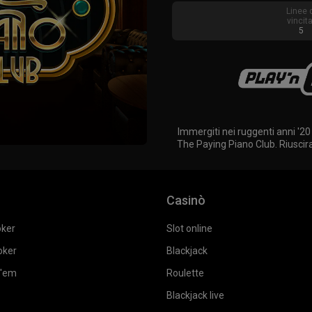
Linee 
vincit
5
Immergiti nei ruggenti anni '20 c
The Paying Piano Club. Riuscira
con giocate gratuite illimitate e 
a 5.000 volte la puntata? Dettagl
simbolo scatter, simbolo wild, 
giocate gratuite, ar
Casinò
oker
Slot online
oker
Blackjack
d'em
Roulette
Blackjack live