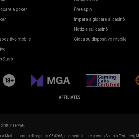
iocare a poker
Free spin
oker
Impara a giocare al casinò
Notizie sul casinò
spositivo mobile
Gioca su dispositivo mobile
ivo
rStars
rLogo
plus18
mga
gamingL
affiliates
ritti riservati.
a a Malta, numero di registro C54266, con sede legale presso Spinola Terraces, M