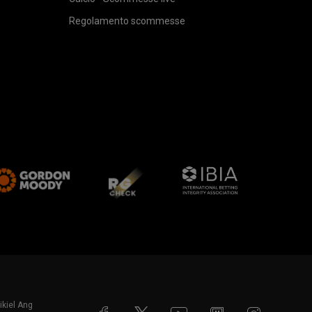
Regolamento scommesse
abs
gamblingtherapy
ESSA
ikiel Ang