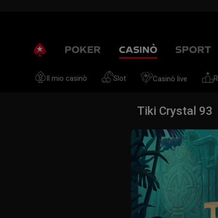
Il mio casinò
Slot
R
Casinò live
Tiki Crystal 93