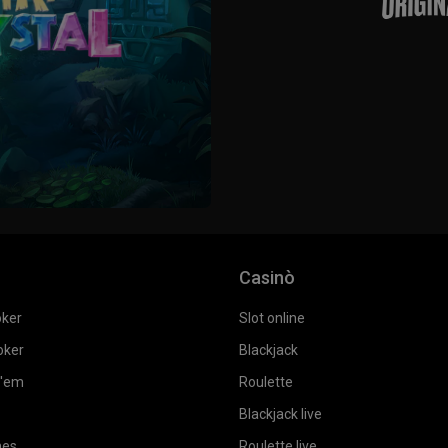
Casinò
oker
Slot online
oker
Blackjack
d'em
Roulette
Blackjack live
es
Roulette live