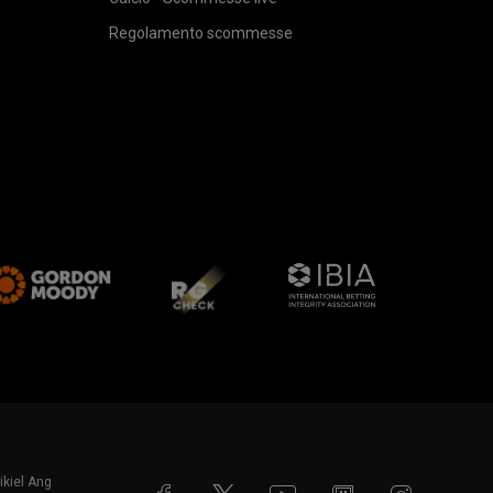
Regolamento scommesse
abs
gamblingtherapy
ESSA
ikiel Ang