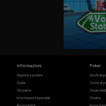
Informazioni
Poker
Depositi e prelievi
Giochi di p
Guida
Tornei di p
Chi siamo
Texas Hol
Informazioni aziendali
Omaha
Accessibilità
Home Gam