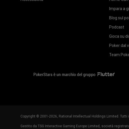
Impara a g
Blog sul p
Podcast
Gioca su di
Poker dal v
Team Poke
flutte
Copyright © 2001-2026, Rational Intellectual Holdings Limited. Tutti i di
Gestito da TSG Interactive Gaming Europe Limited, società registrat