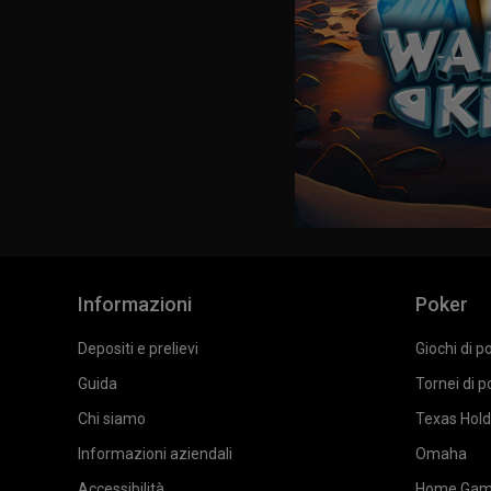
Informazioni
Poker
Depositi e prelievi
Giochi di p
Guida
Tornei di p
Chi siamo
Texas Hol
Informazioni aziendali
Omaha
Accessibilità
Home Gam