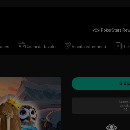
PokerStars Re
aces
Giochi da tavolo
Vincita istantanea
The 
Gioc
Linee 
vincit
40