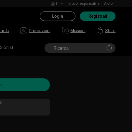
IT
Gioco responsabile
Aiuto
Login
Registrati
wards
Promozioni
Missioni
Store
Slotlist
a
di
a
: