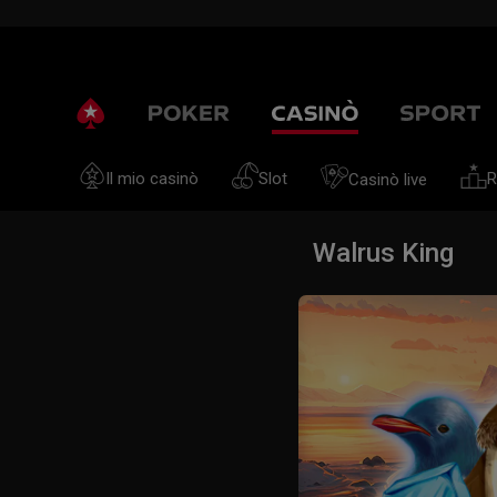
Il mio casinò
Slot
R
Casinò live
Walrus King
6.974,63 USD