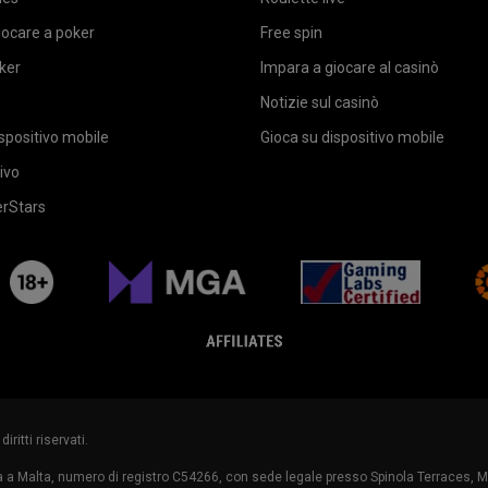
iocare a poker
Free spin
oker
Impara a giocare al casinò
Notizie sul casinò
spositivo mobile
Gioca su dispositivo mobile
ivo
rStars
rLogo
plus18
mga
gamingL
affiliates
ritti riservati.
a a Malta, numero di registro C54266, con sede legale presso Spinola Terraces, M