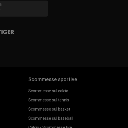
di
a
:
Scommesse sportive
Scommesse sul calcio
Scommesse sul tennis
Scommesse sul basket
Scommesse sul baseball
Calcio - Scommesse live