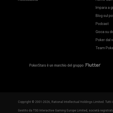
Impara a g
Blog sul p
Podcast
Gioca su di
Poker dal v
Team Poke
flutte
Copyright © 2001-2026, Rational Intellectual Holdings Limited. Tutti i di
Gestito da TSG Interactive Gaming Europe Limited, società registrat