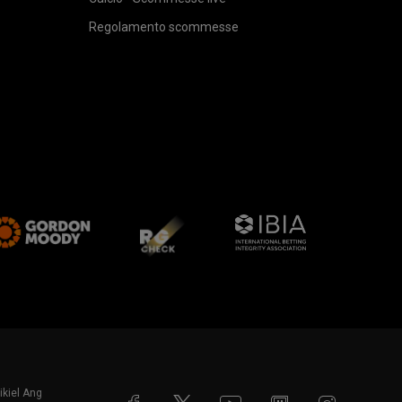
Regolamento scommesse
abs
gamblingtherapy
ESSA
ikiel Ang