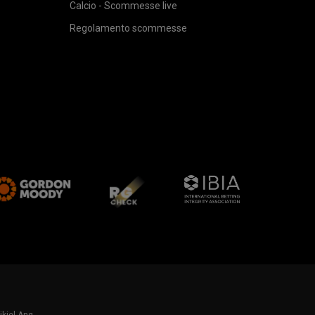
Calcio - Scommesse live
Regolamento scommesse
abs
gamblingtherapy
ESSA
ikiel Ang