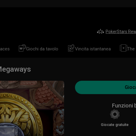
PokerStars Re
aces
Giochi da tavolo
Vincita istantanea
The 
Megaways
Gioc
Funzioni 
Giocate gratuite