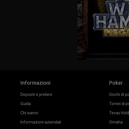
Informazioni
Poker
Depositi e prelievi
Giochi di p
Guida
Tornei di p
Chi siamo
Texas Hol
Informazioni aziendali
Omaha