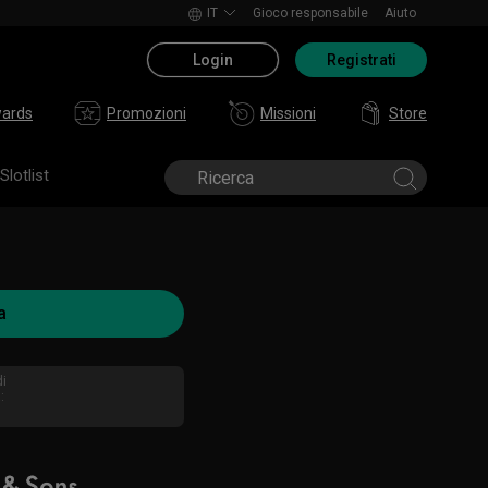
IT
Gioco responsabile
Aiuto
Login
Registrati
wards
Promozioni
Missioni
Store
Slotlist
a
di
a
: