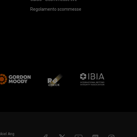
Regolamento scommesse
abs
gamblingtherapy
ESSA
ikiel Ang