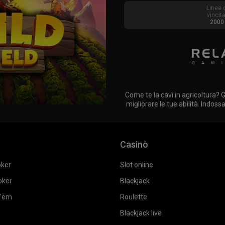
Linee 
vincit
2000
Come te la cavi in agricoltura? G
migliorare le tue abilità. Indossa
griglia di 5x5 alla ricerca
meteorologici e ortaggi. Trovan
potrai attivare una trasforma
conquistare fino a 50.000 volt
Casinò
gioco: slot Relax Gaming, gio
cascata, simboli bonus, simbo
oker
Slot online
fattoria, verdure, s
oker
Blackjack
d'em
Roulette
Blackjack live