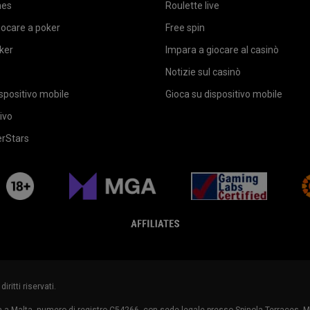
es
Roulette live
iocare a poker
Free spin
oker
Impara a giocare al casinò
Notizie sul casinò
spositivo mobile
Gioca su dispositivo mobile
ivo
rStars
rLogo
plus18
mga
gamingL
affiliates
ritti riservati.
a a Malta, numero di registro C54266, con sede legale presso Spinola Terraces, M