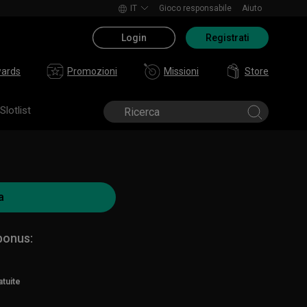
IT
Gioco responsabile
Aiuto
Login
Registrati
wards
Promozioni
Missioni
Store
Slotlist
a
bonus
:
atuite