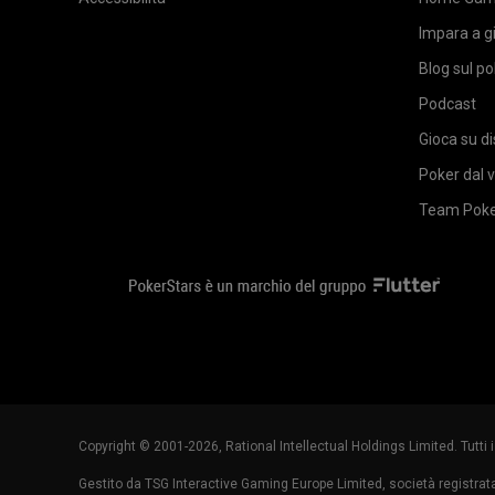
Impara a g
Blog sul p
Podcast
Gioca su di
Poker dal v
Team Poke
flutte
Copyright © 2001-2026, Rational Intellectual Holdings Limited. Tutti i di
Gestito da TSG Interactive Gaming Europe Limited, società registrat