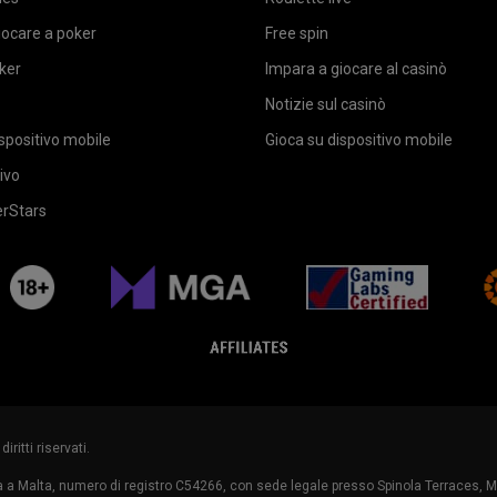
iocare a poker
Free spin
oker
Impara a giocare al casinò
Notizie sul casinò
spositivo mobile
Gioca su dispositivo mobile
ivo
rStars
rLogo
plus18
mga
gamingL
affiliates
ritti riservati.
a a Malta, numero di registro C54266, con sede legale presso Spinola Terraces, M