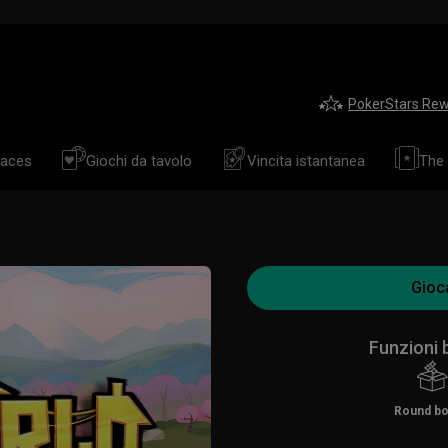
PokerStars Re
aces
Giochi da tavolo
Vincita istantanea
The 
Gioc
Funzioni 
Round b