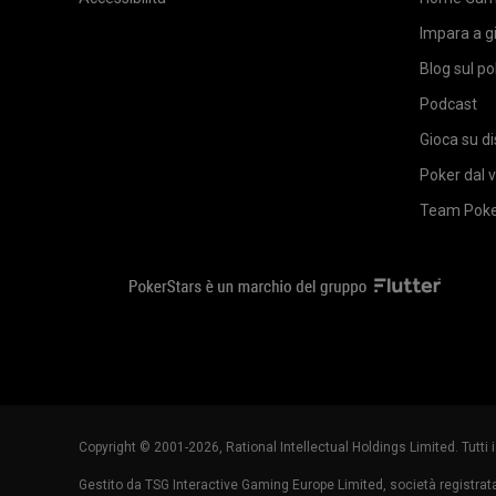
Impara a g
Blog sul p
Podcast
Gioca su di
Poker dal v
Team Poke
flutte
Copyright © 2001-2026, Rational Intellectual Holdings Limited. Tutti i di
Gestito da TSG Interactive Gaming Europe Limited, società registrat