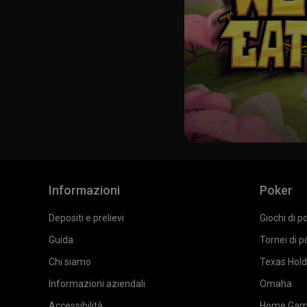
Informazioni
Poker
Depositi e prelievi
Giochi di p
Guida
Tornei di p
Chi siamo
Texas Hol
Informazioni aziendali
Omaha
Accessibilità
Home Gam