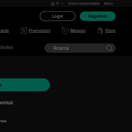
IT
Gioco responsabile
Aiuto
Login
Registrati
wards
Promozioni
Missioni
Store
Slotlist
a
bonus
:
onus