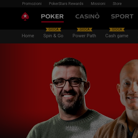
Promozioni
PokerStars Rewards
Missioni
Store
GIOCA
GIOCA
GIOCA
Home
Spin & Go
Power Path
Cash game