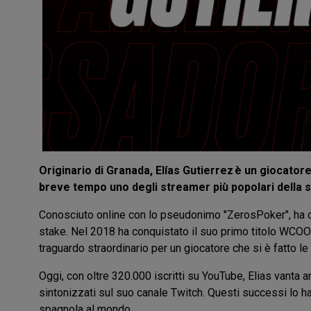
Originario di Granada, Elías Gutierrez è un giocator
breve tempo uno degli streamer più popolari della 
Conosciuto online con lo pseudonimo "ZerosPoker", ha cos
stake. Nel 2018 ha conquistato il suo primo titolo WC
traguardo straordinario per un giocatore che si è fatto 
Oggi, con oltre 320.000 iscritti su YouTube, Elias vanta
sintonizzati sul suo canale Twitch. Questi successi lo h
spagnola al mondo.