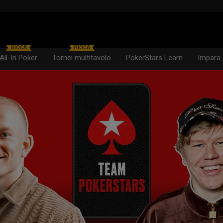
GIOCA
GIOCA
All-In Poker
Tornei multitavolo
PokerStars Learn
Impara 