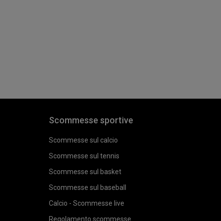
Scommesse sportive
Scommesse sul calcio
Scommesse sul tennis
Scommesse sul basket
Scommesse sul baseball
Calcio - Scommesse live
Regolamento scommesse