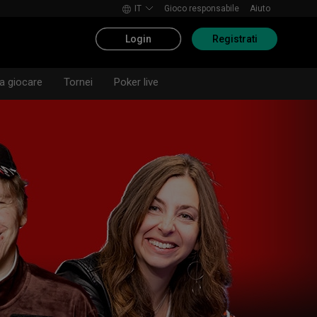
IT
Gioco responsabile
Aiuto
Login
Registrati
a giocare
Tornei
Poker live