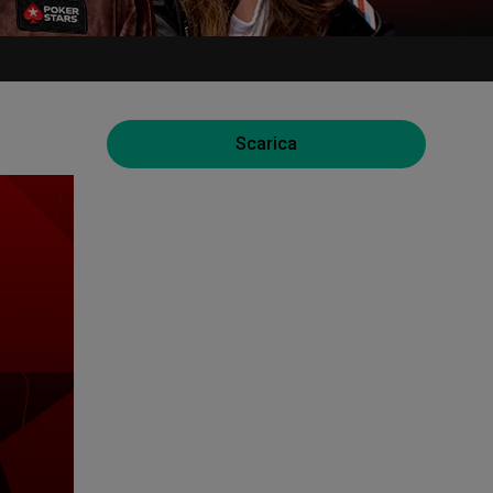
Scarica