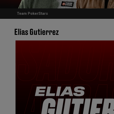
Team PokerStars
Elias Gutierrez