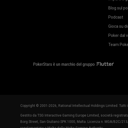
Blog sul p
Podcast
Gioca su di
Poker dal v
Team Poke
flutte
Copyright © 2001-2026, Rational Intellectual Holdings Limited. Tutti i di
Gestito da TSG Interactive Gaming Europe Limited, società registrat
Borg Street, San Giuliano SPK 1000, Malta. Licenza n. MGA/B2C/213/
regolamentato a
Malta
dalla Malta Gaming Authority.