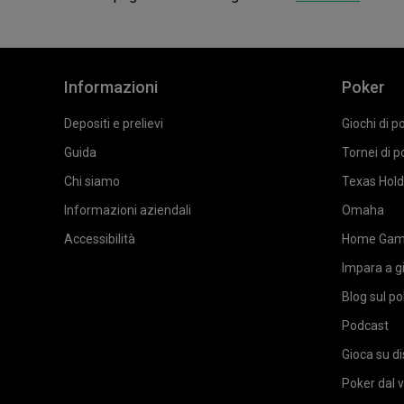
Informazioni
Poker
Depositi e prelievi
Giochi di p
Guida
Tornei di p
Chi siamo
Texas Hol
Informazioni aziendali
Omaha
Accessibilità
Home Gam
Impara a g
Blog sul p
Podcast
Gioca su di
Poker dal v