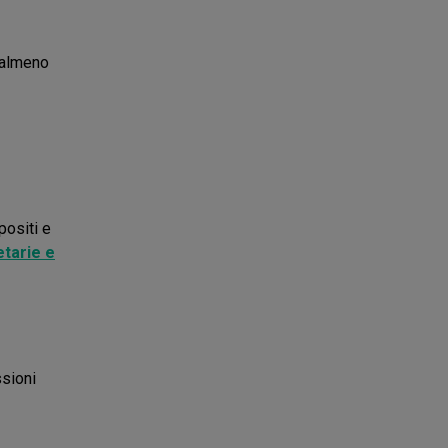
o almeno
positi e
etarie e
ssioni