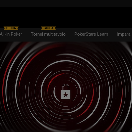
GIOCA
GIOCA
All-In Poker
Tornei multitavolo
PokerStars Learn
Impara 