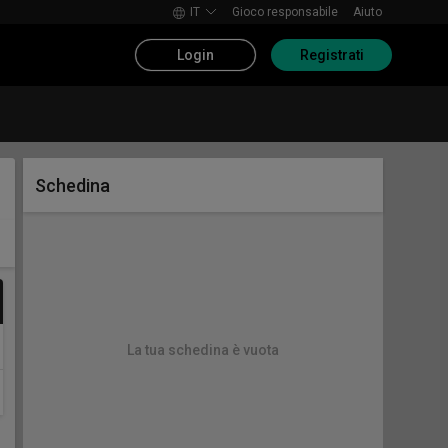
IT
Gioco responsabile
Aiuto
Login
Registrati
Schedina
La tua schedina è vuota