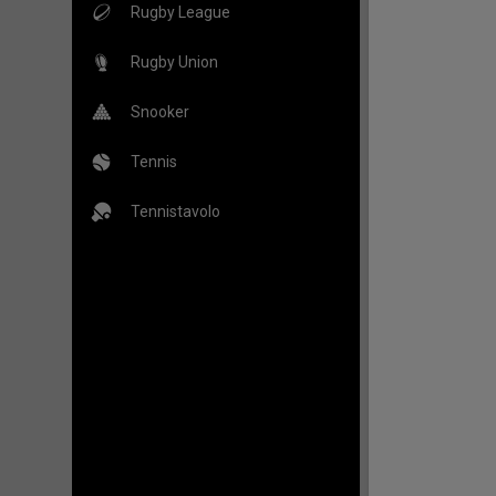
Rugby League
Rugby Union
Snooker
Tennis
Tennistavolo