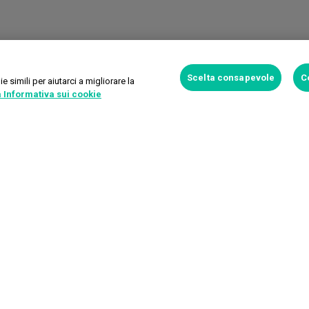
Scelta consapevole
C
e simili per aiutarci a migliorare la
a Informativa sui cookie
Casinò
oker
Slot online