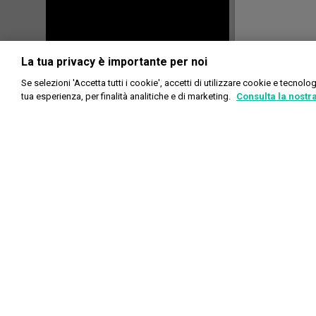
La tua privacy è importante per noi
Se selezioni 'Accetta tutti i cookie', accetti di utilizzare cookie e tecnologi
tua esperienza, per finalità analitiche e di marketing.
Consulta la nostr
Informazioni
Poker
Depositi e prelievi
Giochi di p