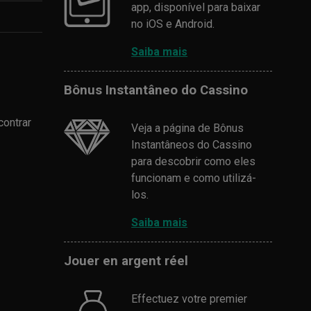
app, disponível para baixar
no iOS e Android.
Saiba mais
Bônus Instantâneo do Cassino
contrar
Veja a página de Bônus
Instantâneos do Cassino
para descobrir como eles
funcionam e como utilizá-
los.
Saiba mais
Jouer en argent réel
Effectuez votre premier