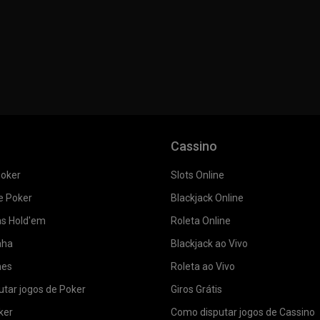
Cassino
Poker
Slots Online
e Poker
Blackjack Online
as Hold'em
Roleta Online
aha
Blackjack ao Vivo
es
Roleta ao Vivo
tar jogos de Poker
Giros Grátis
ker
Como disputar jogos de Cassino