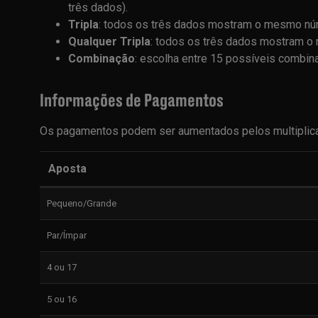
três dados).
Tripla
: todos os três dados mostram o mesmo nú
Qualquer Tripla
: todos os três dados mostram 
Combinação
: escolha entre 15 possíveis combin
Informações de Pagamentos
Os pagamentos podem ser aumentados pelos multiplic
Aposta
Pequeno/Grande
Par/Ímpar
4 ou 17
5 ou 16