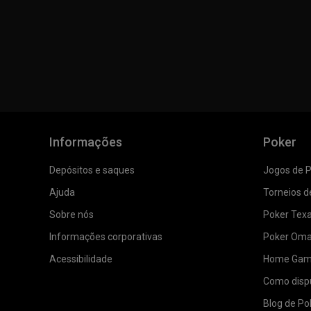
Informações
Poker
Depósitos e saques
Jogos de 
Ajuda
Torneios d
Sobre nós
Poker Tex
Informações corporativas
Poker Om
Acessibilidade
Home Gam
Como dispu
Blog de Po