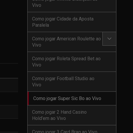
Vivo
Como jogar Cidade da Aposta 
Paralela
Como jogar American Roulette ao 
Vivo
Como jogar Roleta Spread Bet ao 
Vivo
Como jogar Football Studio ao 
Vivo
Como jogar Super Sic Bo ao Vivo
Como jogar 2 Hand Casino 
Hold’em ao Vivo
Como jogar 3 Card Brag ao Vivo