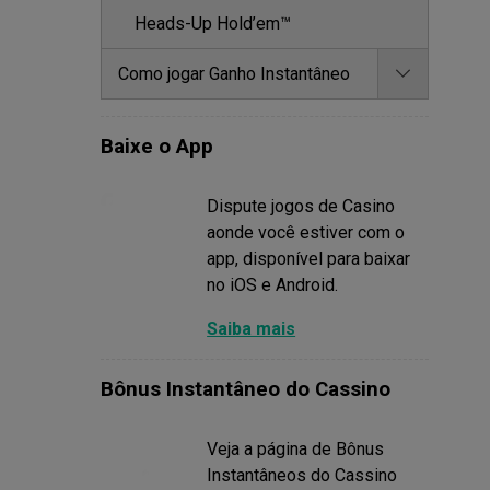
Heads-Up Hold’em™
Como jogar Ganho Instantâneo
Baixe o App
Dispute jogos de Casino
aonde você estiver com o
app, disponível para baixar
no iOS e Android.
Saiba mais
Bônus Instantâneo do Cassino
Veja a página de Bônus
Instantâneos do Cassino