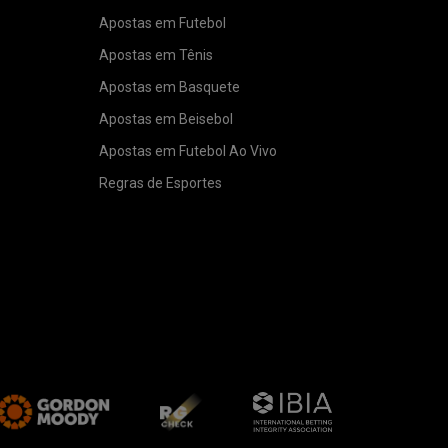
Apostas em Futebol
Apostas em Tênis
Apostas em Basquete
Apostas em Beisebol
Apostas em Futebol Ao Vivo
Regras de Esportes
Labs
gamblingtherapy
ESSA