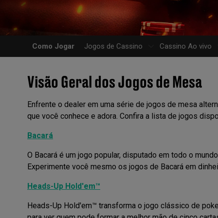
Como Jogar
Jogos de Cassino
Cassino Ao vivo
Visão Geral dos Jogos de Mesa
Enfrente o dealer em uma série de jogos de mesa alter
que você conhece e adora. Confira a lista de jogos disp
Bacará
O Bacará é um jogo popular, disputado em todo o mundo
Experimente você mesmo os jogos de Bacará em dinheir
Heads-Up Hold'em™
Heads-Up Hold'em™ transforma o jogo clássico de poker
para ver quem pode formar a melhor mão de cinco carta