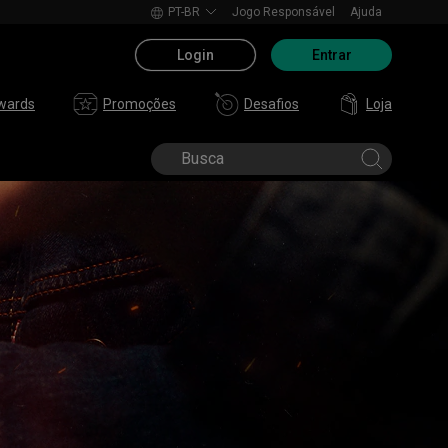
PT-BR
Jogo Responsável
Ajuda
Login
Entrar
wards
Promoções
Desafios
Loja