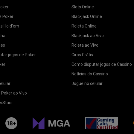
Poker
Slots Online
e Poker
Blackjack Online
as Hold'em
Roleta Online
aha
Blackjack ao Vivo
es
Roleta ao Vivo
tar jogos de Poker
Giros Grátis
ker
Como disputar jogos de Cassino
Notícias do Cassino
elular
Jogue no celular
 Poker ao Vivo
rStars
terLogo
plus18
mga
gaming
affiliates