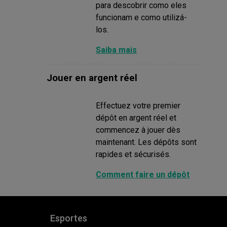
para descobrir como eles
funcionam e como utilizá-
los.
Saiba mais
Jouer en argent réel
Effectuez votre premier
dépôt en argent réel et
commencez à jouer dès
maintenant. Les dépôts sont
rapides et sécurisés.
Comment faire un dépôt
Esportes