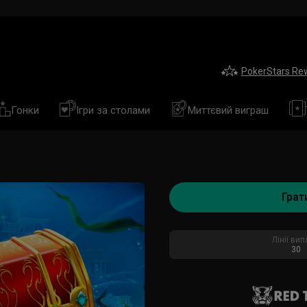
PokerStars Re
Гонки
Ігри за столами
Миттєвий виграш
Грат
Лінії вип
30