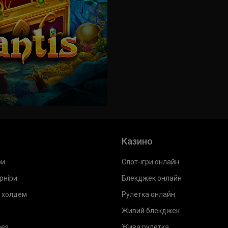
Казино
ри
Слот-ігри онлайн
рніри
Блекджек онлайн
 холдем
Рулетка онлайн
Живий блекджек
es
Жива рулетка