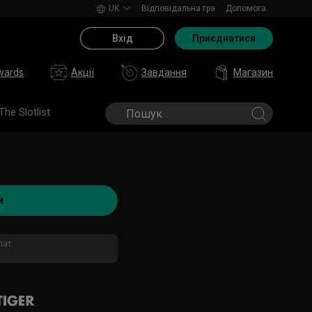
UK
Відповідальна гра
Допомога
Вхід
Приєднатися
wards
Акції
Завдання
Магазин
The Slotlist
и
лат
: