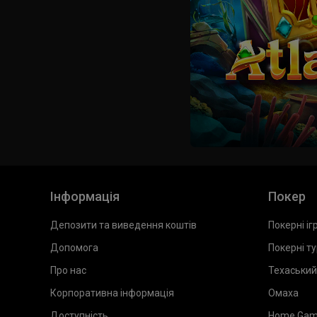
Інформація
Покер
Депозити та виведення коштів
Покерні іг
Допомога
Покерні ту
Про нас
Техаський
Корпоративна інформація
Омаха
Доступність
Home Gam