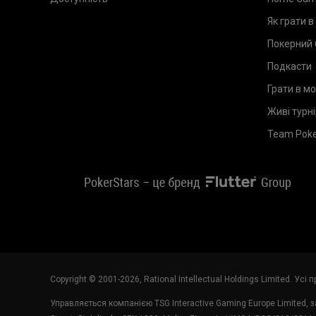
Як грати в
Покерний 
Подкасти
Грати в мо
Живі турні
Team Poke
flut
Copyright © 2001-2026, Rational Intellectual Holdings Limited. Усі
Управляється компанією TSG Interactive Gaming Europe Limited, 