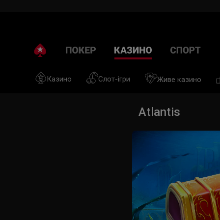
Казино
Слот-ігри
Живе казино
Atlantis
3 311,96 USD